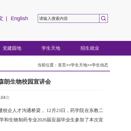
文
|
English
党建园地
学生天地
招生就业
当前位置：
首页
>>
学生天地
>>
学生动态
森朗生物校园宣讲会
104
次
校企人才沟通桥梁， 12月23日，药学院在东教二
和生物制药专业2026届应届毕业生参加了本次宣